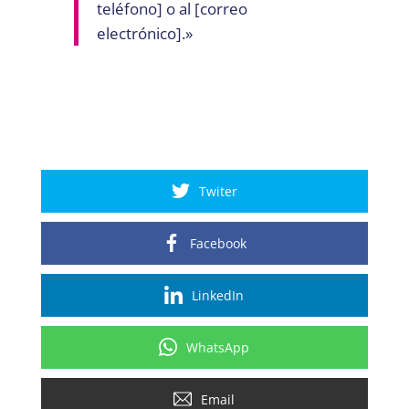
teléfono] o al [correo
electrónico].»
Twiter
Facebook
LinkedIn
WhatsApp
Email